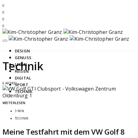
0
0
0
0
DESIGN
GENUSS
Technik
LEBEN
REISEN
DIGITAL
6 ARTIKEL
SPORT
TECHNIK
WEITERLESEN
3 MIN
TECHNIK
Meine Testfahrt mit dem VW Golf 8