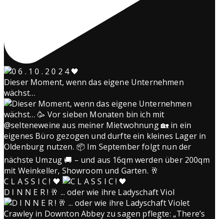
Dieser Moment, wenn das eigene Unternehmen
wächst…
C L A S S I C ! 🖤
D I N N E R ! 🥂 ... oder wie ihre Ladyschaft Viol