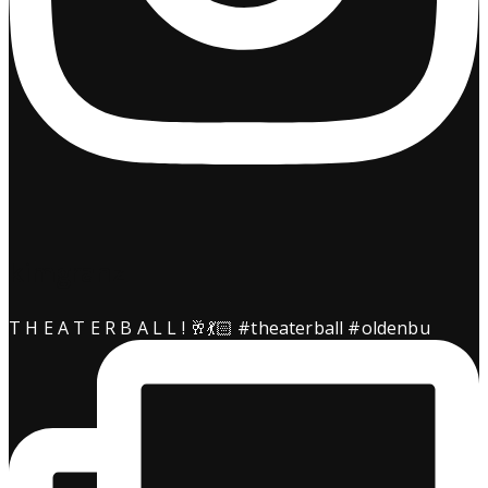
kimgranz
T H E A T E R B A L L ! 🥂💃🏻 #theaterball #oldenbu