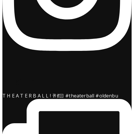
kimgranz
T H E A T E R B A L L ! 🥂💃🏻 #theaterball #oldenbu