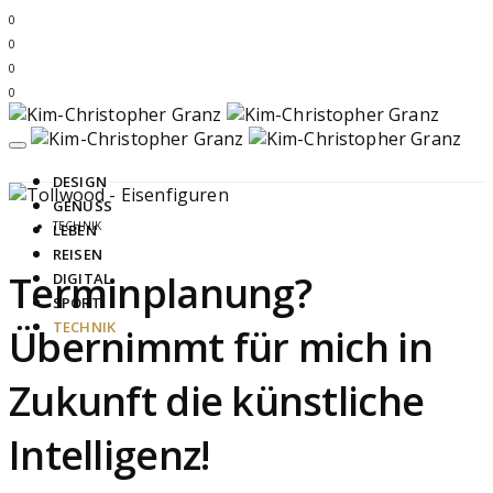
0
0
0
0
DESIGN
GENUSS
TECHNIK
LEBEN
REISEN
Terminplanung?
DIGITAL
SPORT
TECHNIK
Übernimmt für mich in
Zukunft die künstliche
Intelligenz!