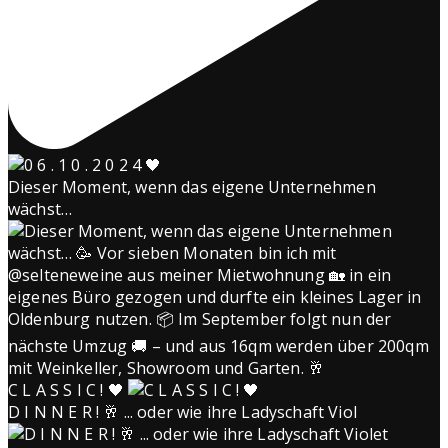
Dieser Moment, wenn das eigene Unternehmen
wächst…
C L A S S I C ! 🖤
D I N N E R ! 🥂 ... oder wie ihre Ladyschaft Viol