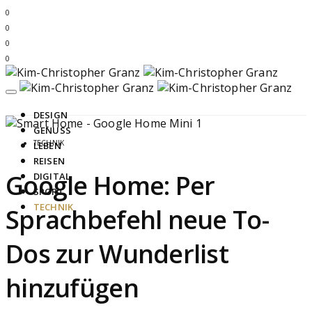
0
0
0
0
DESIGN
GENUSS
TECHNIK
LEBEN
REISEN
Google Home: Per
DIGITAL
SPORT
TECHNIK
Sprachbefehl neue To-
Dos zur Wunderlist
hinzufügen