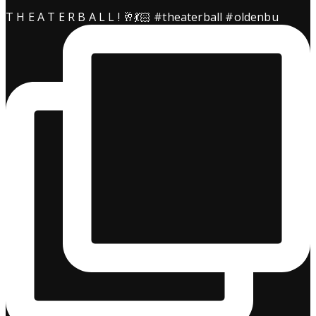
T H E A T E R B A L L ! 🥂💃🏻 #theaterball #oldenbu