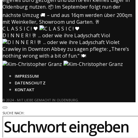
C L A S S I C ! 🖤
D I N N E R ! 🥂 ... oder wie ihre Ladyschaft Viol
IMPRESSUM
DATENSCHUTZ
KONTAKT
© 2024 - MIT LIEBE GEMACHT IN OLDENBURG.
SUCHE NACH: