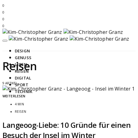
0
0
0
0
DESIGN
GENUSS
Reisen
LEBEN
REISEN
DIGITAL
9 ARTIKEL
SPORT
TECHNIK
WEITERLESEN
4 MIN
REISEN
Langeoog-Liebe: 10 Gründe für einen
Besuch der Insel im Winter