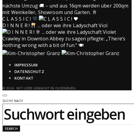
C L A S S I C !
D I N N E R !
... oder wie ihre Ladyschaft Viol
IMPRESSUM
DATENSCHUTZ
KONTAKT
© 2024 - MIT LIEBE GEMACHT IN OLDENBURG.
SUCHE NACH:
SEARCH