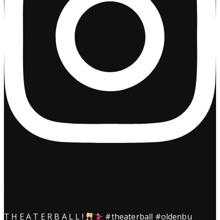
kimgranz
T H E A T E R B A L L !
#theaterball #oldenbu