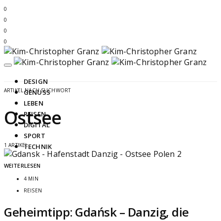
0
0
0
0
DESIGN
ARTIKEL NACH SUCHWORT
GENUSS
LEBEN
Ostsee
REISEN
DIGITAL
SPORT
1 ARTIKEL
TECHNIK
WEITERLESEN
4 MIN
REISEN
Geheimtipp: Gdańsk – Danzig, die