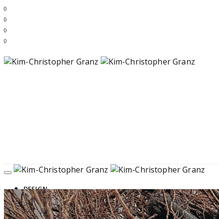
0
0
0
0
DESIGN
GENUSS
LEBEN