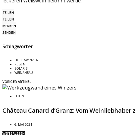
leckeren Weißwein belohnt werde.
TEILEN
TEILEN
MERKEN
SENDEN
Schlagwörter
HOBBY-WINZER
REGENT
SOLARIS
WEINANBAU
VORIGER ARTIKEL
LEBEN
Château Canard d’Granz: Vom Weinliebhaber
6. MAI 2021
WEITERLESEN