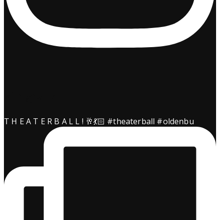
kimgranz
T H E A T E R B A L L ! 🥂💃🏻 #theaterball #oldenbu