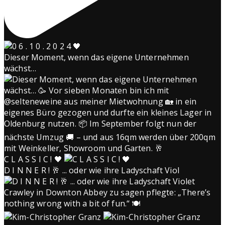
Dieser Moment, wenn das eigene Unternehmen
wächst…
C L A S S I C ! 🖤
D I N N E R ! 🥂 ... oder wie ihre Ladyschaft Viol