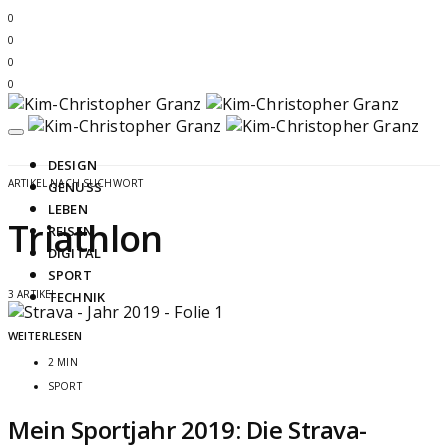
0
0
0
0
DESIGN
ARTIKEL NACH SUCHWORT
GENUSS
LEBEN
Triathlon
REISEN
DIGITAL
SPORT
3 ARTIKEL
TECHNIK
WEITERLESEN
2 MIN
SPORT
Mein Sportjahr 2019: Die Strava-