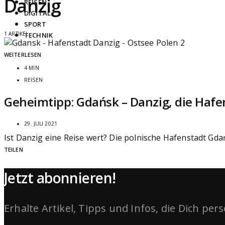
Danzig
REISEN
DIGITAL
SPORT
1 ARTIKEL
TECHNIK
WEITERLESEN
4 MIN
REISEN
Geheimtipp: Gdańsk – Danzig, die Hafe
29. JULI 2021
Ist Danzig eine Reise wert? Die polnische Hafenstadt Gda
TEILEN
Jetzt abonnieren!
Erhalte Artikel, Tipps und Infos, die Dich per