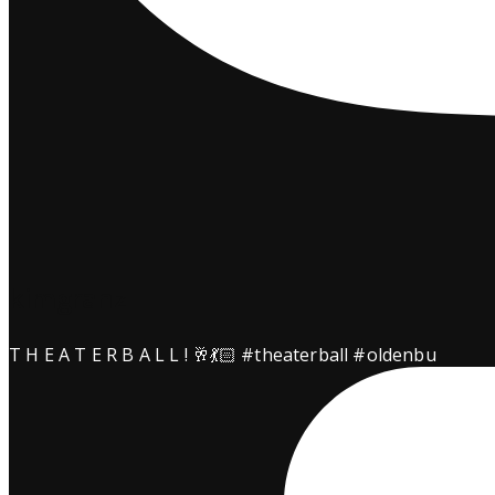
kimgranz
T H E A T E R B A L L ! 🥂💃🏻 #theaterball #oldenbu