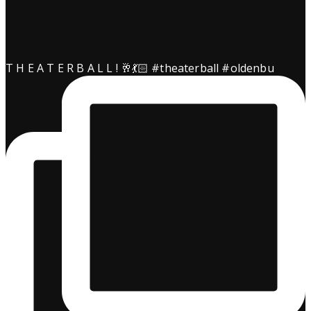
kimgranz
T H E A T E R B A L L ! 🥂💃🏻 #theaterball #oldenbu