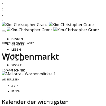
0
0
0
0
DESIGN
ARTIKEL NACH SUCHWORT
GENUSS
LEBEN
Wochenmarkt
REISEN
DIGITAL
SPORT
1 ARTIKEL
TECHNIK
WEITERLESEN
2 MIN
REISEN
Kalender der wichtigsten