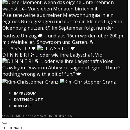
C L A S S I C ! 🖤
D I N N E R ! 🥂 ... oder wie ihre Ladyschaft Viol
IMPRESSUM
DATENSCHUTZ
KONTAKT
© 2024 - MIT LIEBE GEMACHT IN OLDENBURG.
SUCHE NACH: