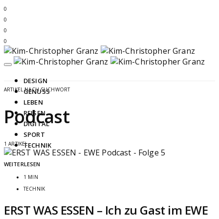
0
0
0
0
DESIGN
ARTIKEL NACH SUCHWORT
GENUSS
LEBEN
Podcast
REISEN
DIGITAL
SPORT
1 ARTIKEL
TECHNIK
WEITERLESEN
1 MIN
TECHNIK
ERST WAS ESSEN – Ich zu Gast im EWE