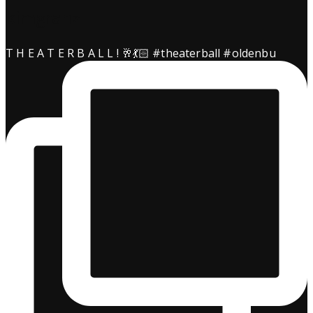
kimgranz
T H E A T E R B A L L ! 🥂💃🏻 #theaterball #oldenbu