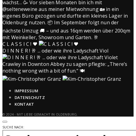
C L A S S I C ! 🖤
D I N N E R ! 🥂 ... oder wie ihre Ladyschaft Viol
IMPRESSUM
DATENSCHUTZ
KONTAKT
© 2024 - MIT LIEBE GEMACHT IN OLDENBURG.
SUCHE NACH: