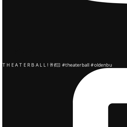
kimgranz
T H E A T E R B A L L ! 🥂💃🏻 #theaterball #oldenbu